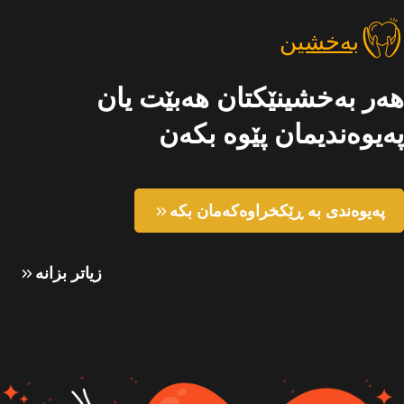
بەخشین
هەر بەخشینێکتان هەبێت یان
پەیوەندیمان پێوە بکەن
پەیوەندی بە ڕێکخراوەکەمان بکە
زیاتر بزانە