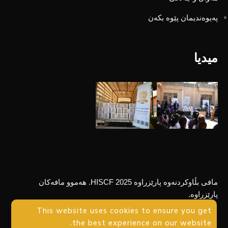
پەیوەندیمان پێوە بکەن
میدیا
مافی بڵاوکردنەوە پارێزراوە 2025 HISCF. هەموو مافەکان
پارێزراوە.
This website uses cookies to ensure you get
the best experience on our website.