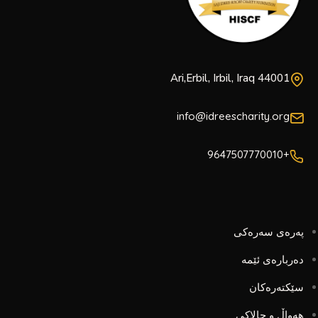
Ari,Erbil, Irbil, Iraq 44001
info@idreescharity.org
+9647507770010
پەرەی سەرەکی
دەربارەی ئێمە
سێکتەرەکان
هەواڵ و چالاکی